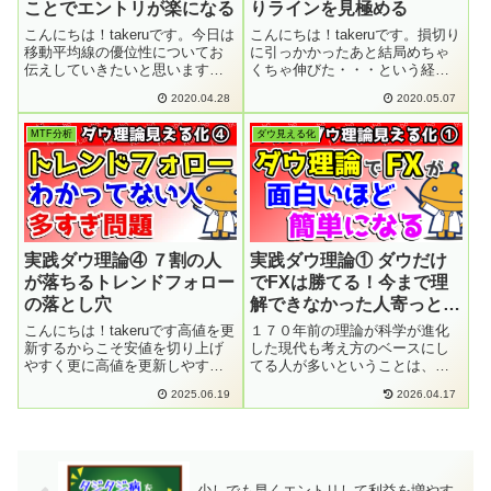
ことでエントリが楽になる
りラインを見極める
こんにちは！takeruです。今日は
こんにちは！takeruです。損切り
移動平均線の優位性についてお
に引っかかったあと結局めちゃ
伝えしていきたいと思います。
くちゃ伸びた・・・という経験
移動平均線の"波"というものが把
あると思います。損切りを甘く
2020.04.28
2020.05.07
握できれば、エントリが非常に
入れていたために、その後の伸
楽になります。それでは行きま
びをマルっととり逃してしま
MTF分析
ダウ見える化
しょう！1時間の移動平均線の波
う・・・なかなか泣けてきます
を考える移動平均線の波とは反
よね＾＾；今日はそうならない
転...
ために、確...
実践ダウ理論④ ７割の人
実践ダウ理論① ダウだけ
が落ちるトレンドフォロー
でFXは勝てる！今まで理
の落とし穴
解できなかった人寄っとい
で
こんにちは！takeruです高値を更
１７０年前の理論が科学が進化
新するからこそ安値を切り上げ
した現代も考え方のベースにし
やすく更に高値を更新しやすく
てる人が多いということは、こ
なるトレンドフォローとは何か
れ以上分解できないくらい本質
2025.06.19
2026.04.17
を実践的に見える化していきま
的ということ。相場の９割はダ
す今日テーマ、『トレンドフォ
ウで説明ができる！ダウ理論を
ローの正しい知識を知って自分
正しく学んで最速で勝ち組にな
が何をしているのか何をしたい
ろう！
のかを明...
少しでも早くエントリして利益を増やす