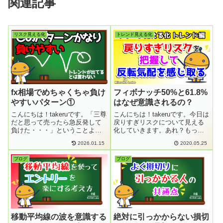
関連記事
リスク見える化
トレンド見える化
fx相場でめちゃくちゃ負け
フィボナッチ50%と61.8%
やすいパターン①
はなぜ意識されるの？
こんにちは！takeruです。「三尊
こんにちは！takeruです。今日は
だと思って売ったら急反発して
戻りすぎリスクについて見える
負けた・・・」ということよく
化していきます。あれ？もっと
ありませんか？これは全戻しの
下げると思ったんだけど、全然
2026.01.15
2020.05.25
リスクを考慮できてないことが
下がんなかったなぁということ
大きな原因です。全戻しを理解
よくありませんか？これは戻り
ブログ
ブログ
できれば形だけで売って負け
すぎリスクが関係しているかも
た、ということが大幅に減り資
しれません。FXは買いと売りの
金も圧倒的...
バラン...
移動平均線の波を意識する
絶対に引っかからない損切