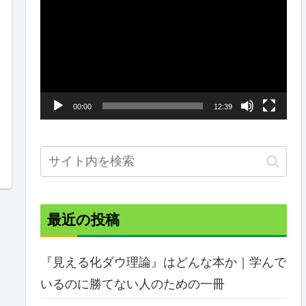
画
プ
レ
ー
ヤ
00:00
12:39
ー
最近の投稿
『見える化ダウ理論』はどんな本か｜学んで
いるのに勝てない人のための一冊