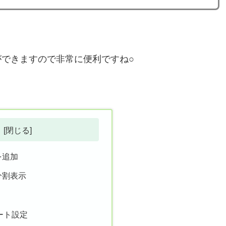
できますので非常に便利ですね○
を追加
分割表示
ート設定