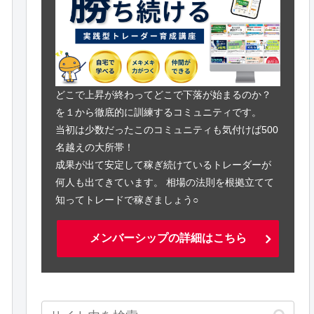
どこで上昇が終わってどこで下落が始まるのか？
を１から徹底的に訓練するコミュニティです。
当初は少数だったこのコミュニティも気付けば500
名越えの大所帯！
成果が出て安定して稼ぎ続けているトレーダーが
何人も出てきています。 相場の法則を根拠立てて
知ってトレードで稼ぎましょう○
メンバーシップの詳細はこちら