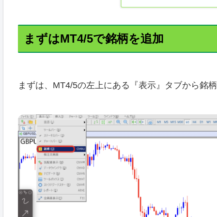
まずはMT4/5で銘柄を追加
まずは、MT4/5の左上にある『表示』タブから銘