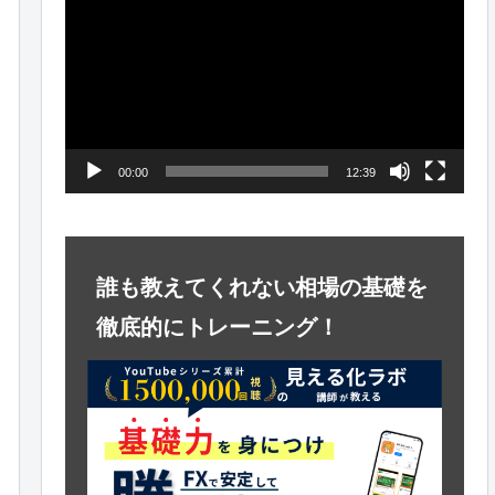
画
プ
レ
ー
ヤ
00:00
12:39
ー
誰も教えてくれない相場の基礎を
徹底的にトレーニング！