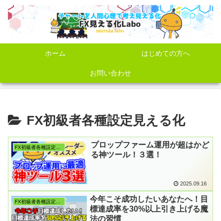
ホーム
はじめての方へ
お問い合わせ
FX初級者各種設定見える化
プロップファーム運用が超はかど
FX初級者各種設定見える化
る神ツール！３選！
2025.09.16
今年こそ成功したいあなたへ！目
FX初級者各種設定見える化
標達成率を30%以上引き上げる魔
法の習慣